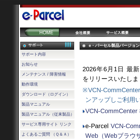
e・パーセル製品バージョンアップ情
サポート内容
お知らせ
2026年6月1日 
メンテナンス / 障害情報
をリリースいたしま
動作環境
※VCN-CommCen
ダウンロード（ログイン）
ンアップしご利用
製品マニュアル
VCN-CommCenter 8
製品マニュアル（従来製品）
サービス専用サイト リンク
e-Parcel
VCN-Com
よくあるご質問 （Ｑ＆Ａ）
Web（Webブラウ