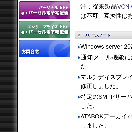
注：従来製品
VCN 
は不可。互換性は
リリースノート
Windows serve
通知メール機能にお
た。
マルチディスプレ
修正しました。
特定のSMTPサー
した。
ATABOKアーカ
しました。