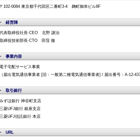
〒102-0084 東京都千代田区二番町3-4 麹町御幸ビル8F
経営陣
代表取締役社長·CEO 北野 譲治
取締役技術部長·CTO 田窪 徹
事業内容
電子宅配サービス事業
（届出電気通信事業者 [旧：一般第二種電気通信事業者] / 届出番号：A-12-43
取引銀行
みずほ銀行 神谷町支店
三菱UFJ銀行 銀座支店
三菱UFJ信託銀行 本店
URL