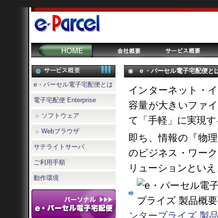
ｅ・パーセル電子宅配便と
e・パーセル電子宅配便とは
インターネット・イ
電子宅配便 Enterprise
容量が大きいファイ
ソフトウェア
て「手軽」に実現す
Webブラウザ
即ち、情報の『物理
サテライトサーバ
のビジネス・ワーク
ご利用手順
リューションといえ
動作環境
ンタープライズ 製