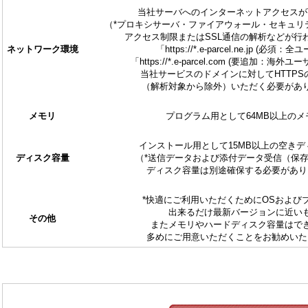
当社サーバへのインターネットアクセスが
（*プロキシサーバ・ファイアウォール・セキュリ
アクセス制限またはSSL通信の解析などが行
ネットワーク環境
「https://*.e-parcel.ne.jp (必須：
「https://*.e-parcel.com (要追加：海外
当社サービスのドメインに対してHTTPS
（解析対象から除外）いただく必要があ
メモリ
プログラム用として64MB以上のメ
インストール用として15MB以上の空きデ
ディスク容量
（*送信データおよび添付データ受信（保
ディスク容量は別途確保する必要があり
*快適にご利用いただくためにOSおよび
出来るだけ最新バージョンに近い
その他
またメモリやハードディスク容量はで
多めにご用意いただくことをお勧めいた