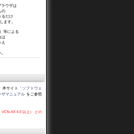
ブラウザは
もの
きるだけ
します。
ster）等による
合は
うえ
い。
環境は、本サイト
「ソフトウェ
ーザマニュアル
をご参照
上・VCN-AX 4.0 以上） との