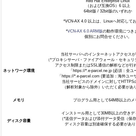
Red Hat Enterprise Linux
（および互換OS）6 以上
64bit版 / 32bit版のいずれか
*VCN-AX 4.0 以上は、Linuxへ対応し
*
VCN-AX 6.0 ARM版
の動作環境につき
個別にお問合せください。
当社サーバへのインターネットアクセスが
（*プロキシサーバ・ファイアウォール・セキュリ
アクセス制限またはSSL通信の解析などが行
ネットワーク環境
「https://*.e-parcel.ne.jp (必須：
「https://*.e-parcel.com (要追加：海外
当社サービスのドメインに対してHTTPS
（解析対象から除外）いただく必要があ
メモリ
プログラム用として64MB以上のメ
インストール用として30MB以上の空きデ
（*送信データおよび添付データ受信（保
ディスク容量
ディスク容量は別途確保する必要があり