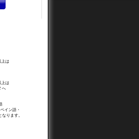
）以上は
）以上は
2 へ
語
スペイン語・
となります。