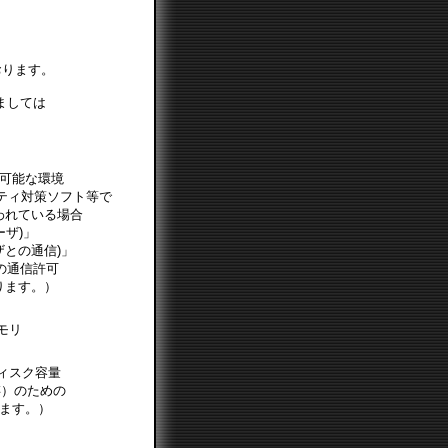
ております。
ましては
可能な環境
ティ対策ソフト等で
われている場合
全ユーザ)」
ユーザとの通信)」
の通信許可
ります。）
モリ
ィスク容量
存）のための
ます。）