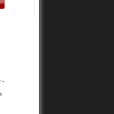
2 へ
語
。