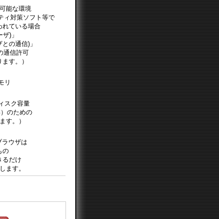
可能な環境
ティ対策ソフト等で
われている場合
全ユーザ)」
ユーザとの通信)」
の通信許可
ります。）
モリ
ィスク容量
存）のための
ます。）
ブラウザは
もの
きるだけ
します。