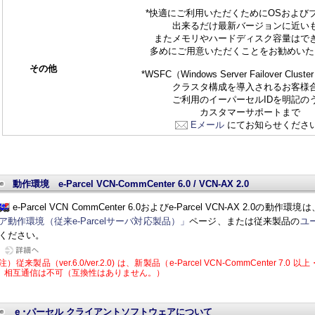
*快適にご利用いただくためにOSおよび
出来るだけ最新バージョンに近い
またメモリやハードディスク容量はで
多めにご用意いただくことをお勧めいた
その他
*WSFC（Windows Server Failover Clu
クラスタ構成を導入されるお客様
ご利用のイーパーセルIDを明記の
カスタマーサポートまで
Eメール
にてお知らせくださ
動作環境 e-Parcel VCN-CommCenter 6.0 / VCN-AX 2.0
e-Parcel VCN CommCenter 6.0およびe-Parcel VCN-AX 2.0の動作
ア動作環境（従来e-Parcelサーバ対応製品）」
ページ、または従来製品の
ユ
ください。
注）従来製品（ver.6.0/ver.2.0) は、新製品（e-Parcel VCN-CommCenter 7.0 以
相互通信は不可（互換性はありません。）
ｅ･パーセル クライアントソフトウェアについて