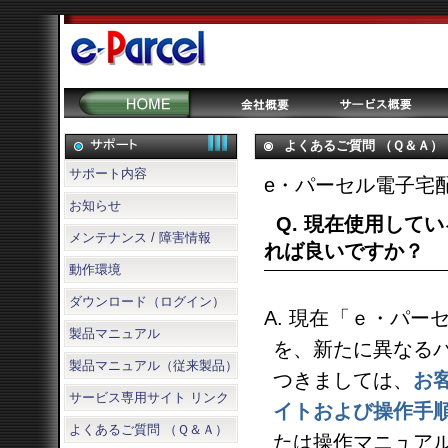
よくあるご質問 （Ｑ＆Ａ）
サポート内容
e・パーセル電子宅
お知らせ
Q. 現在使用して
メンテナンス / 障害情報
れば良いですか？
動作環境
ダウンロード（ログイン）
A. 現在「ｅ・パ
製品マニュアル
を、新たに異なる
製品マニュアル（従来製品）
つきましては、
お
サービス専用サイト リンク
イトおよび操作手
よくあるご質問 （Ｑ＆Ａ）
たは操作マニュア